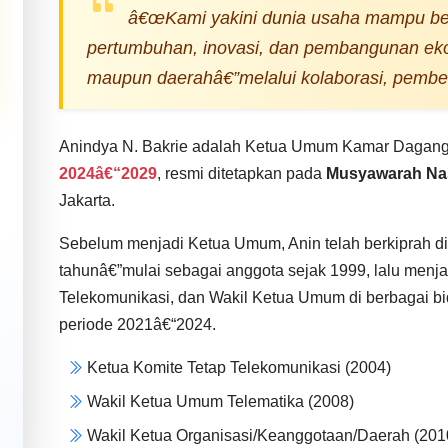
â€œKami yakini dunia usaha mampu be
pertumbuhan, inovasi, dan pembangunan eko
maupun daerahâ€”melalui kolaborasi, pemberd
Anindya N. Bakrie adalah Ketua Umum Kamar Dagang d
2024â€“2029
, resmi ditetapkan pada
Musyawarah Nas
Jakarta.
Sebelum menjadi Ketua Umum, Anin telah berkiprah d
tahunâ€”mulai sebagai anggota sejak 1999, lalu menj
Telekomunikasi, dan Wakil Ketua Umum di berbagai b
periode 2021â€“2024.
Ketua Komite Tetap Telekomunikasi (2004)
Wakil Ketua Umum Telematika (2008)
Wakil Ketua Organisasi/Keanggotaan/Daerah (201