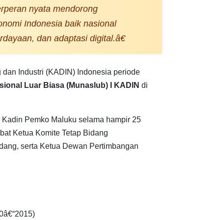
rperan nyata mendorong
nomi Indonesia baik nasional
ayaan, dan adaptasi digital.â€
an Industri (KADIN) Indonesia periode
ional Luar Biasa (Munaslub) I KADIN
di
i Kadin Pemko Maluku selama hampir 25
abat Ketua Komite Tetap Bidang
idang, serta Ketua Dewan Pertimbangan
0â€“2015)