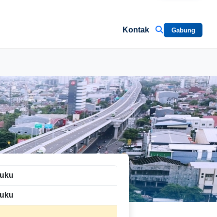
Kontak
Gabung
luku
luku